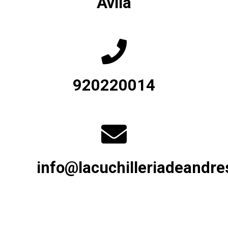
Ávila
920220014
info@lacuchilleriadeandr