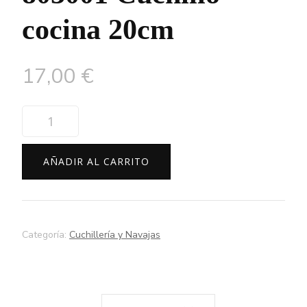
cocina 20cm
17,00
€
803001
Cuchillo
cocina
AÑADIR AL CARRITO
20cm
cantidad
Categoría:
Cuchillería y Navajas