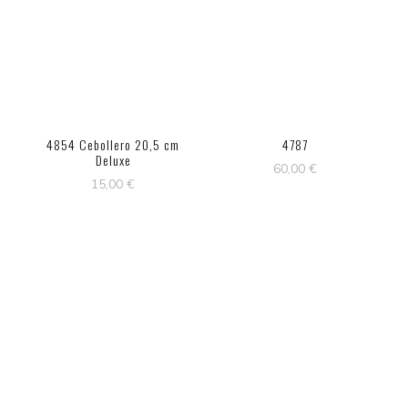
4854 Cebollero 20,5 cm
4787
Deluxe
60,00
€
15,00
€